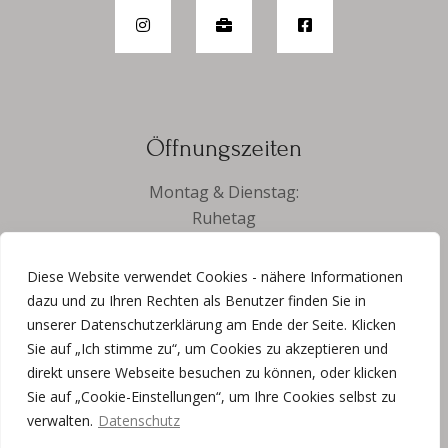
Öffnungszeiten
Montag & Dienstag:
Ruhetag
Jeder letzte Sonntag des Monats geschlossen
Diese Website verwendet Cookies - nähere Informationen
Sonn- und Feiertag:
dazu und zu Ihren Rechten als Benutzer finden Sie in
bis 14:00 Uhr
unserer Datenschutzerklärung am Ende der Seite. Klicken
Küche:
Sie auf „Ich stimme zu“, um Cookies zu akzeptieren und
ab 16:00 Uhr geschlossen
direkt unsere Webseite besuchen zu können, oder klicken
Sie auf „Cookie-Einstellungen“, um Ihre Cookies selbst zu
verwalten.
Datenschutz