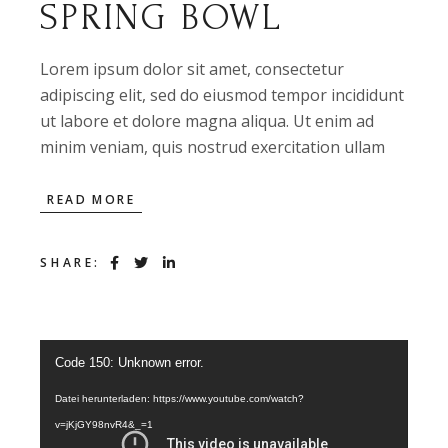
SPRING BOWL
Lorem ipsum dolor sit amet, consectetur
adipiscing elit, sed do eiusmod tempor incididunt
ut labore et dolore magna aliqua. Ut enim ad
minim veniam, quis nostrud exercitation ullam
READ MORE
SHARE:
Video-
Code 150: Unknown error.
Player
Datei herunterladen: https://www.youtube.com/watch?
v=jKjGY98nvR4&_=1