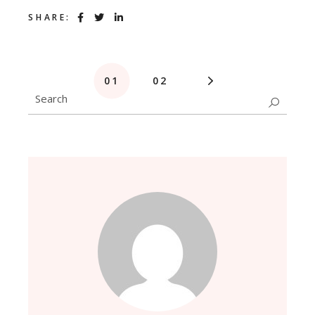
SHARE:
SEITENNUMMERIERUNG
01
02
Search
DER
for:
BEITRÄGE